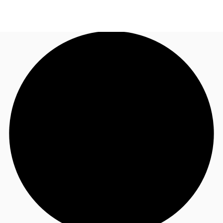
FR
Blog
Appelez maintenant
Nous contacter
Données marchés
Pourquoi JLL?
NxT
Flex & Co-working
Favoris