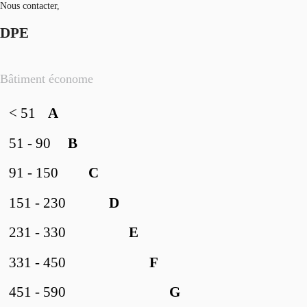
Nous contacter,
DPE
Bâtiment économe
< 51
A
51 - 90
B
91 - 150
C
151 - 230
D
231 - 330
E
331 - 450
F
451 - 590
G