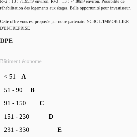
R+2 : T3 : 71.95m² environ, R+3 : T3 : 74.80m² environ. Possibilité de
réhabilitation des logements aux étages. Belle opportunité pour investisseur.
Cette offre vous est proposée par notre partenaire NCBC L'IMMOBILIER
D'ENTREPRISE
DPE
Bâtiment économe
< 51
A
51 - 90
B
91 - 150
C
151 - 230
D
231 - 330
E