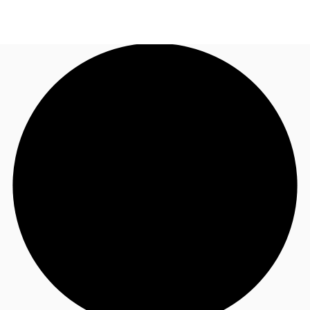
FR
Blog
Appelez maintenant
Nous contacter
Données marchés
Pourquoi JLL?
NxT
Flex & Co-working
Favoris