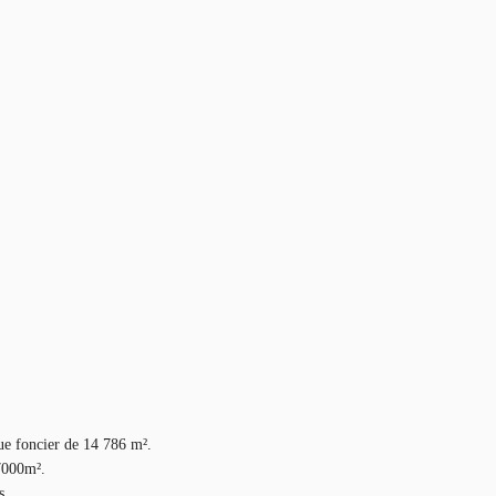
que foncier de 14 786 m².
 7000m².
s.