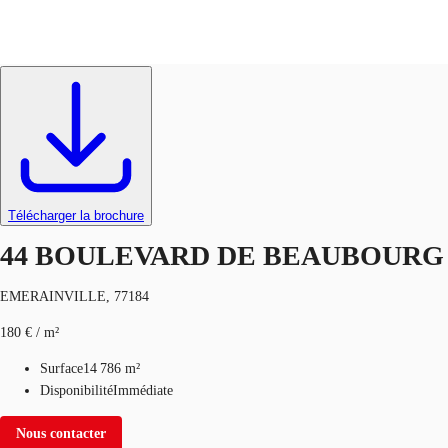
Terrain
Réf.
94205
Blog
Données marchés
Pourquoi JLL?
NxT
Télécharger la brochure
44 BOULEVARD DE BEAUBOURG
EMERAINVILLE, 77184
180 € / m²
Surface
14 786 m²
Disponibilité
Immédiate
Nous contacter