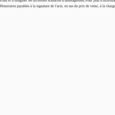
 terrain et d'imaginer les différents scénarios d'aménagement.Pour plus d'inform
.Honoraires payables à la signature de l'acte, en sus du prix de vente, à la char