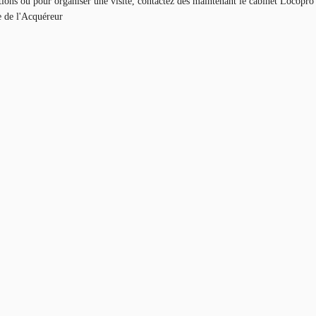
ations ou pour organiser une visite, contactez dès maintenant le cabinet Locopro
ge de l'Acquéreur