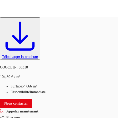
Terrain
Réf.
LP4383_0111
Blog
Données marchés
Pourquoi JLL?
NxT
Télécharger la brochure
COGOLIN, 83310
104,30 € / m²
Surface
54 666 m²
Disponibilité
Immédiate
Nous contacter
Appelez maintenant
Partager