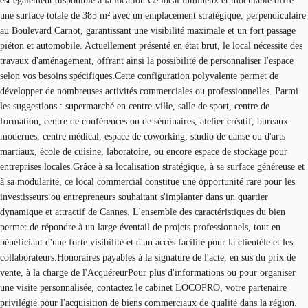
est également disponible à la location.Ce local lumineux et modulable offre
une surface totale de 385 m² avec un emplacement stratégique, perpendiculaire
au Boulevard Carnot, garantissant une visibilité maximale et un fort passage
piéton et automobile. Actuellement présenté en état brut, le local nécessite des
travaux d'aménagement, offrant ainsi la possibilité de personnaliser l'espace
selon vos besoins spécifiques.Cette configuration polyvalente permet de
développer de nombreuses activités commerciales ou professionnelles. Parmi
les suggestions : supermarché en centre-ville, salle de sport, centre de
formation, centre de conférences ou de séminaires, atelier créatif, bureaux
modernes, centre médical, espace de coworking, studio de danse ou d'arts
martiaux, école de cuisine, laboratoire, ou encore espace de stockage pour
entreprises locales.Grâce à sa localisation stratégique, à sa surface généreuse et
à sa modularité, ce local commercial constitue une opportunité rare pour les
investisseurs ou entrepreneurs souhaitant s'implanter dans un quartier
dynamique et attractif de Cannes. L'ensemble des caractéristiques du bien
permet de répondre à un large éventail de projets professionnels, tout en
bénéficiant d'une forte visibilité et d'un accès facilité pour la clientèle et les
collaborateurs.Honoraires payables à la signature de l'acte, en sus du prix de
vente, à la charge de l'AcquéreurPour plus d'informations ou pour organiser
une visite personnalisée, contactez le cabinet LOCOPRO, votre partenaire
privilégié pour l'acquisition de biens commerciaux de qualité dans la région.