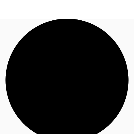
FR
Blog
Appelez maintenant
Nous contacter
Données marchés
Pourquoi JLL?
NxT
Flex & Co-working
Favoris