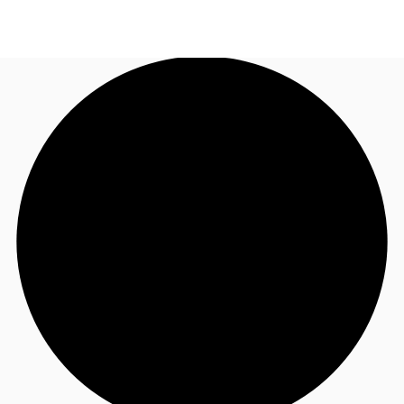
FR
Blog
Appelez maintenant
Nous contacter
Données marchés
Pourquoi JLL?
NxT
Flex & Co-working
Favoris