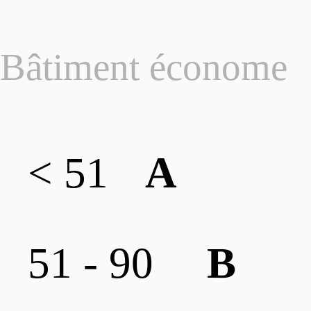
Bâtiment économe
< 51
A
51 - 90
B