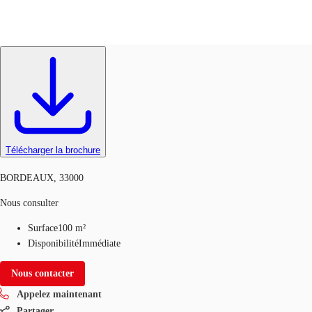
Commerces
Réf.
TMA633_4369
Blog
Données marchés
Pourquoi JLL?
NxT
Télécharger la brochure
BORDEAUX, 33000
Nous consulter
Surface
100 m²
Disponibilité
Immédiate
Nous contacter
Appelez maintenant
Partager