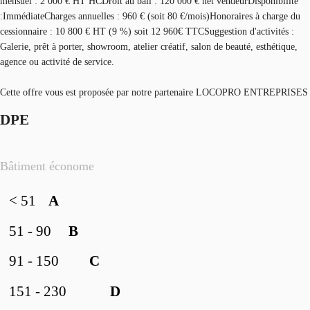
mensuel : 2 000 € HT HCDroit au bail : 120 000 € net vendeurDisponibilité
:ImmédiateCharges annuelles : 960 € (soit 80 €/mois)Honoraires à charge du
cessionnaire : 10 800 € HT (9 %) soit 12 960€ TTCSuggestion d'activités :
Galerie, prêt à porter, showroom, atelier créatif, salon de beauté, esthétique,
agence ou activité de service.
Cette offre vous est proposée par notre partenaire LOCOPRO ENTREPRISES
DPE
Bâtiment économe
< 51
A
51 - 90
B
91 - 150
C
151 - 230
D