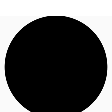
FR
Blog
Appelez maintenant
Nous contacter
Données marchés
Pourquoi JLL?
NxT
Flex & Co-working
Favoris