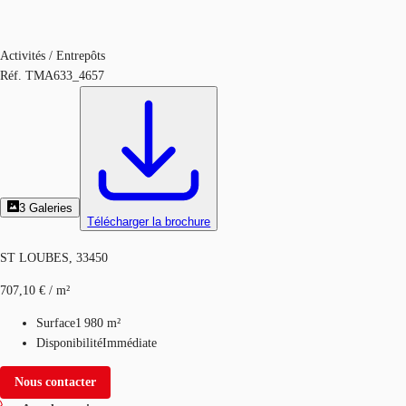
Activités / Entrepôts
Réf.
TMA633_4657
3
Galeries
Télécharger la brochure
ST LOUBES, 33450
707,10 € / m²
Surface
1 980 m²
Disponibilité
Immédiate
Nous contacter