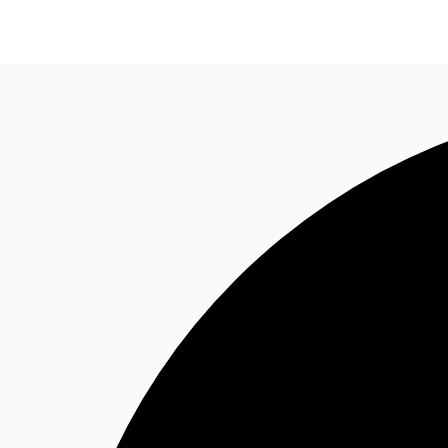
Blog
Données marchés
Pourquoi JLL?
NxT