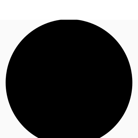
FR
Blog
Appelez maintenant
Nous contacter
Données marchés
Pourquoi JLL?
NxT
Flex & Co-working
Favoris