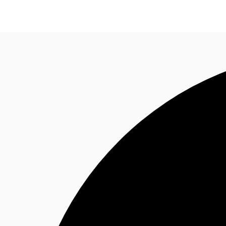
Blog
Données marchés
Pourquoi JLL?
NxT