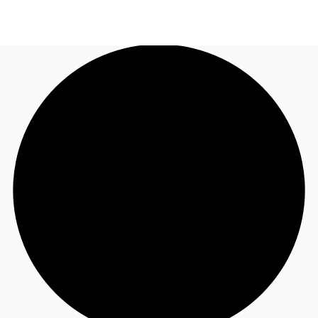
FR
Blog
Appelez maintenant
Nous contacter
Données marchés
Pourquoi JLL?
NxT
Flex & Co-working
Favoris