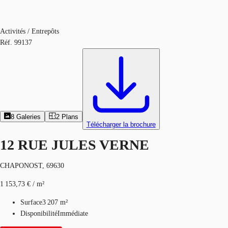
Activités / Entrepôts
Réf.
99137
8
Galeries
2
Plans
Télécharger la brochure
12 RUE JULES VERNE
CHAPONOST, 69630
1 153,73 € / m²
Surface
3 207 m²
Disponibilité
Immédiate