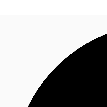
Blog
Données marchés
Pourquoi JLL?
NxT