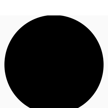
FR
Blog
Appelez maintenant
Nous contacter
Données marchés
Pourquoi JLL?
NxT
Flex & Co-working
Favoris