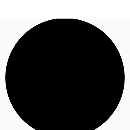
FR
Blog
Appelez maintenant
Nous contacter
Données marchés
Pourquoi JLL?
NxT
Flex & Co-working
Favoris