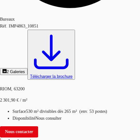
Bureaux
Réf.
IMP4863_10851
2
Galeries
Télécharger la brochure
RIOM, 63200
2 301,90 € / m²
Surface
530 m²
divisibles dès 265 m²
(
env.
53 postes
)
Disponibilité
Nous consulter
Nous contacter