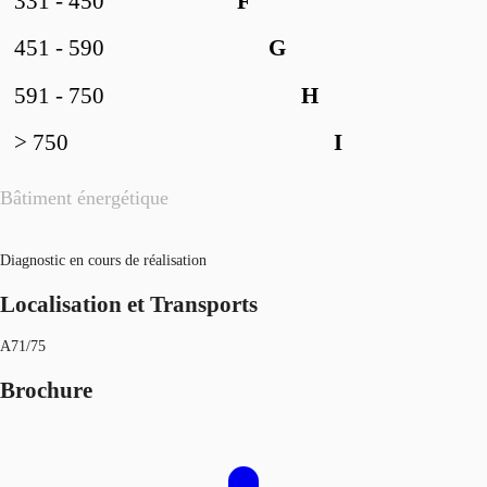
331 - 450
F
451 - 590
G
591 - 750
H
> 750
I
Bâtiment énergétique
Diagnostic en cours de réalisation
Localisation et Transports
A71/75
Brochure