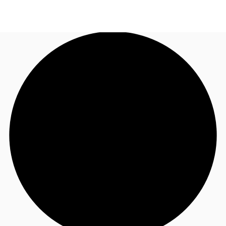
FR
Blog
Appelez maintenant
Nous contacter
Données marchés
Pourquoi JLL?
NxT
Flex & Co-working
Favoris