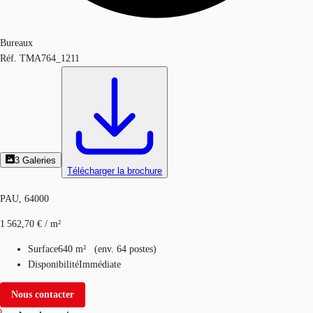
Bureaux
Réf.
TMA764_1211
3
Galeries
Télécharger la brochure
PAU, 64000
1 562,70 € / m²
Surface
640 m²
(
env.
64 postes
)
Disponibilité
Immédiate
Nous contacter