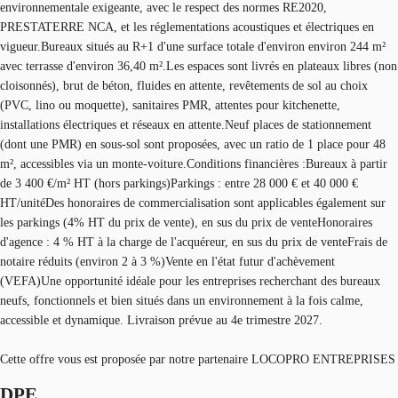
environnementale exigeante, avec le respect des normes RE2020,
PRESTATERRE NCA, et les réglementations acoustiques et électriques en
vigueur.Bureaux situés au R+1 d'une surface totale d'environ environ 244 m²
avec terrasse d'environ 36,40 m².Les espaces sont livrés en plateaux libres (non
cloisonnés), brut de béton, fluides en attente, revêtements de sol au choix
(PVC, lino ou moquette), sanitaires PMR, attentes pour kitchenette,
installations électriques et réseaux en attente.Neuf places de stationnement
(dont une PMR) en sous-sol sont proposées, avec un ratio de 1 place pour 48
m², accessibles via un monte-voiture.Conditions financières :Bureaux à partir
de 3 400 €/m² HT (hors parkings)Parkings : entre 28 000 € et 40 000 €
HT/unitéDes honoraires de commercialisation sont applicables également sur
les parkings (4% HT du prix de vente), en sus du prix de venteHonoraires
d'agence : 4 % HT à la charge de l'acquéreur, en sus du prix de venteFrais de
notaire réduits (environ 2 à 3 %)Vente en l'état futur d'achèvement
(VEFA)Une opportunité idéale pour les entreprises recherchant des bureaux
neufs, fonctionnels et bien situés dans un environnement à la fois calme,
accessible et dynamique. Livraison prévue au 4e trimestre 2027.
Cette offre vous est proposée par notre partenaire LOCOPRO ENTREPRISES
DPE