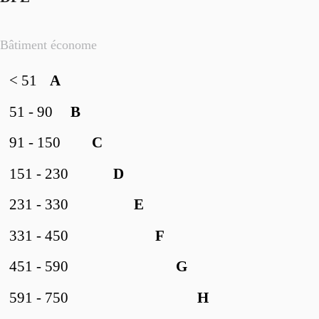
Bâtiment économe
< 51
A
51 - 90
B
91 - 150
C
151 - 230
D
231 - 330
E
331 - 450
F
451 - 590
G
591 - 750
H