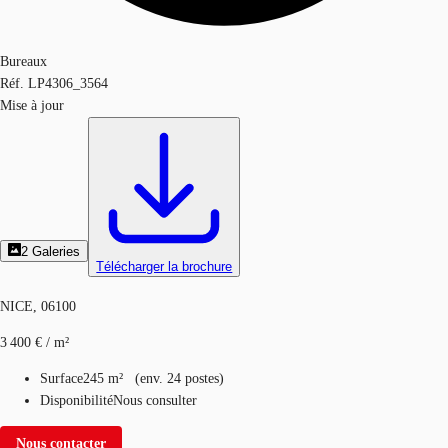
Bureaux
Réf.
LP4306_3564
Mise à jour
2
Galeries
Télécharger la brochure
NICE, 06100
3 400 € / m²
Surface
245 m²
(
env.
24 postes
)
Disponibilité
Nous consulter
Nous contacter