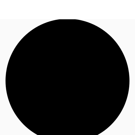
FR
Blog
Appelez maintenant
Nous contacter
Données marchés
Pourquoi JLL?
NxT
Flex & Co-working
Favoris