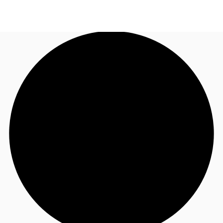
FR
Blog
Appelez maintenant
Nous contacter
Données marchés
Pourquoi JLL?
NxT
Flex & Co-working
Favoris