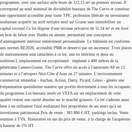
programme, avec une surface utile brute de 112,15 m² au premier niveau. Il
correspond au seuil minimal de divisibilité bureaux de The Curve et constitue
une opportunité accessible pour toute TPE, profession libérale ou investisseur
souhaitant acquérir un actif tertiaire neuf sur Grasse sans immobiliser un
capital excessif.Ce lot dispose d'une terrasse privative de 11,34 m² et est livré
en brut de béton avec fluides en attente, permettant une conception
d'aménagement intérieur entièrement personnalisée. Le bâtiment est conforme
aux normes RE2020, accessible PMR et desservi par un ascenseur. Trois places
de stationnement sont rattachées à ce lot, une en intérieur et deux en
extérieur.L'emplacement est exceptionnel : implanté à 400 mètres de la
pénétrante Cannes-Grasse, The Curve offre un accès à l'autoroute A8 en 12
minutes et à l'aéroport Nice Côte d'Azur en 27 minutes. L'environnement
commercial immédiat - Auchan, Action, Darty, Picard, Gémo - génère une
fréquentation quotidienne massive qui profite directement à tous les occupants
du programme.Les bureaux neufs en VEFA sur un emplacement de cette
qualité restent une rareté absolue sur le marché grassois. Ce lot s'adresse aussi
bien à un utilisateur final souhaitant être propriétaire de ses murs qu'à un
investisseur patrimonial.Prix de vente : 383 806 € HT, parkings inclus. Vente
soumise à TVA. Honoraires en sus du prix de vente, à la charge de l'acquéreur
à hauteur de 2% HT.