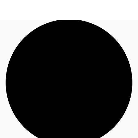
FR
Blog
Appelez maintenant
Nous contacter
Données marchés
Pourquoi JLL?
NxT
Flex & Co-working
Favoris