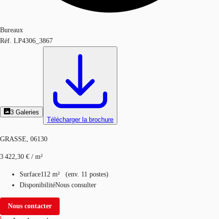
Bureaux
Réf.
LP4306_3867
3
Galeries
Télécharger la brochure
GRASSE, 06130
3 422,30 € / m²
Surface
112 m²
(
env.
11 postes
)
Disponibilité
Nous consulter
Nous contacter