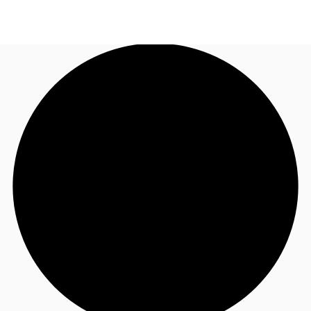
FR
Blog
Appelez maintenant
Nous contacter
Données marchés
Pourquoi JLL?
NxT
Flex & Co-working
Favoris