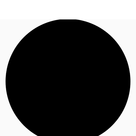
FR
Blog
Appelez maintenant
Nous contacter
Données marchés
Pourquoi JLL?
NxT
Flex & Co-working
Favoris