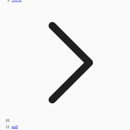
35131
null