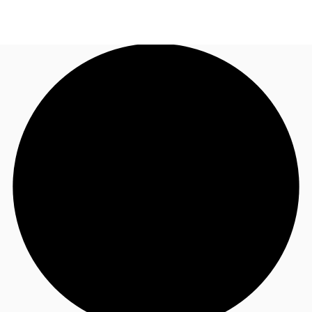
FR
Blog
Appelez maintenant
Nous contacter
Données marchés
Pourquoi JLL?
NxT
Flex & Co-working
Favoris