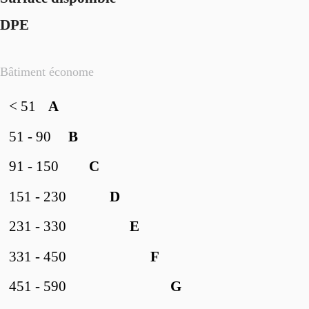
DPE
Bâtiment économe
< 51
A
51 - 90
B
91 - 150
C
151 - 230
D
231 - 330
E
331 - 450
F
451 - 590
G