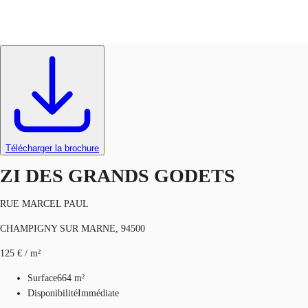
Activités / Entrepôts
Réf.
102156
FR
Blog
Appelez maintenant
Nous contacter
Données marchés
Télécharger la brochure
Pourquoi JLL?
ZI DES GRANDS GODETS
NxT
RUE MARCEL PAUL
Flex & Co-working
CHAMPIGNY SUR MARNE, 94500
Favoris
125 € / m²
Surface
664 m²
Disponibilité
Immédiate