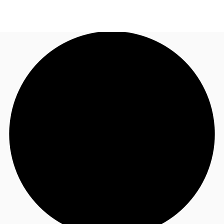
FR
Blog
Appelez maintenant
Nous contacter
Données marchés
Pourquoi JLL?
NxT
Flex & Co-working
Favoris