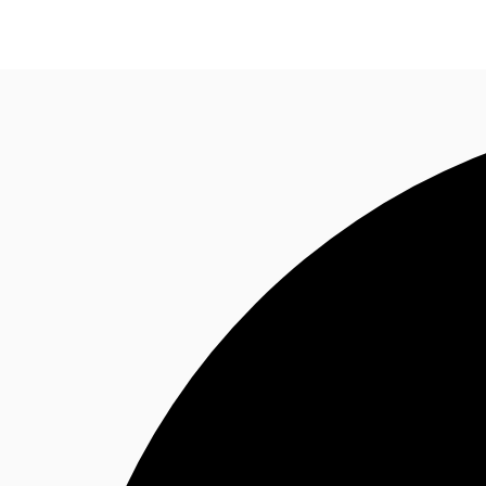
Blog
Données marchés
Pourquoi JLL?
NxT