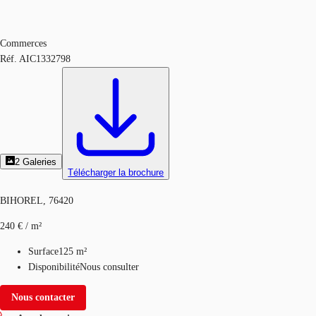
Commerces
Réf.
AIC1332798
2
Galeries
Télécharger la brochure
BIHOREL, 76420
240 € / m²
Surface
125 m²
Disponibilité
Nous consulter
Nous contacter