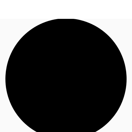
FR
Blog
Appelez maintenant
Nous contacter
Données marchés
Pourquoi JLL?
NxT
Flex & Co-working
Favoris