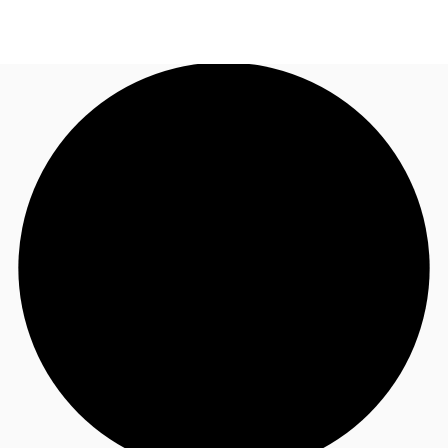
FR
Blog
Appelez maintenant
Nous contacter
Données marchés
Pourquoi JLL?
NxT
Flex & Co-working
Favoris