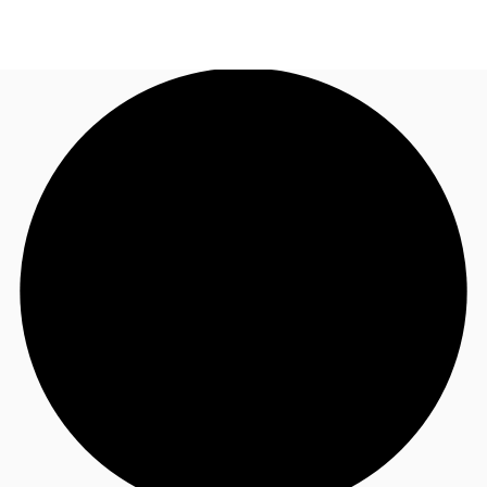
FR
Blog
Appelez maintenant
Nous contacter
Données marchés
Pourquoi JLL?
NxT
Flex & Co-working
Favoris