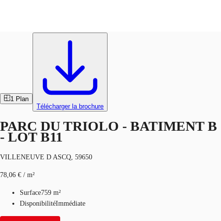
Activités / Entrepôts
Réf.
102369
FR
Blog
Appelez maintenant
Nous contacter
Données marchés
1
Plan
Télécharger la brochure
Pourquoi JLL?
PARC DU TRIOLO - BATIMENT B
NxT
- LOT B11
Flex & Co-working
VILLENEUVE D ASCQ, 59650
Favoris
78,06 € / m²
Surface
759 m²
Disponibilité
Immédiate