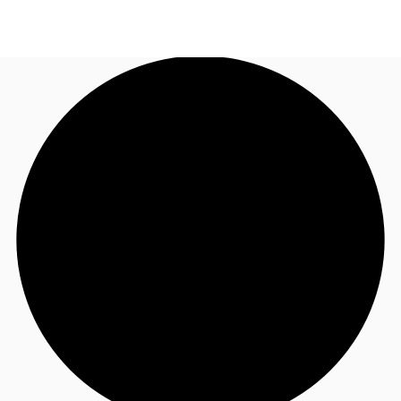
FR
Blog
Appelez maintenant
Nous contacter
Données marchés
Pourquoi JLL?
NxT
Flex & Co-working
Favoris