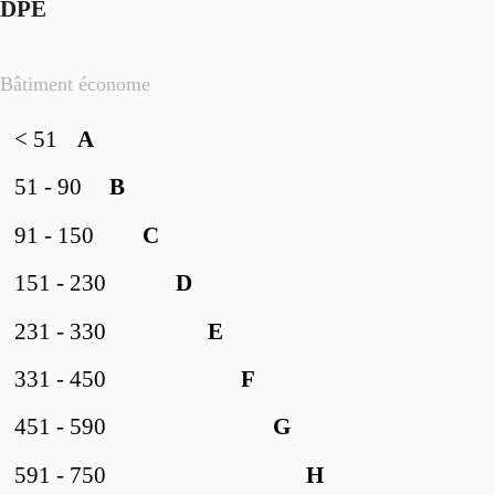
DPE
Bâtiment économe
< 51
A
51 - 90
B
91 - 150
C
151 - 230
D
231 - 330
E
331 - 450
F
451 - 590
G
591 - 750
H