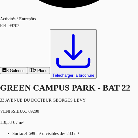
Activités / Entrepôts
Réf.
99702
8
Galeries
2
Plans
Télécharger la brochure
GREEN CAMPUS PARK - BAT 22
33 AVENUE DU DOCTEUR GEORGES LEVY
VENISSIEUX, 69200
110,58 € / m²
Surface
1 699 m²
divisibles dès 233 m²