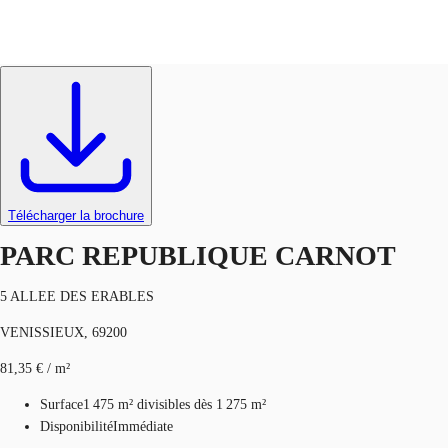
Activités / Entrepôts
Réf.
97972
FR
Blog
Appelez maintenant
Nous contacter
Données marchés
Télécharger la brochure
Pourquoi JLL?
PARC REPUBLIQUE CARNOT
NxT
5 ALLEE DES ERABLES
Flex & Co-working
VENISSIEUX, 69200
Favoris
81,35 € / m²
Surface
1 475 m²
divisibles dès 1 275 m²
Disponibilité
Immédiate