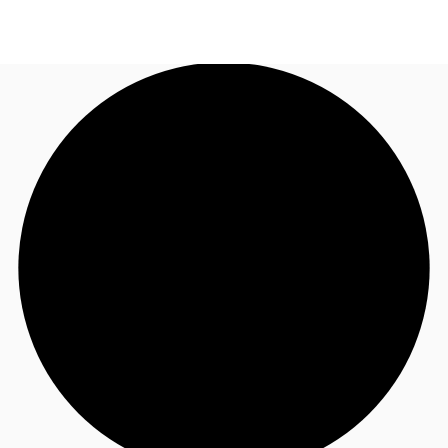
FR
Blog
Appelez maintenant
Nous contacter
Données marchés
Pourquoi JLL?
NxT
Flex & Co-working
Favoris