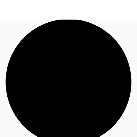
FR
Blog
Appelez maintenant
Nous contacter
Données marchés
Pourquoi JLL?
NxT
Flex & Co-working
Favoris