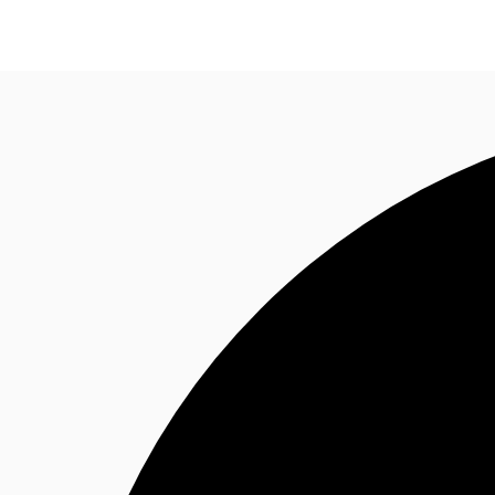
Blog
Données marchés
Pourquoi JLL?
NxT