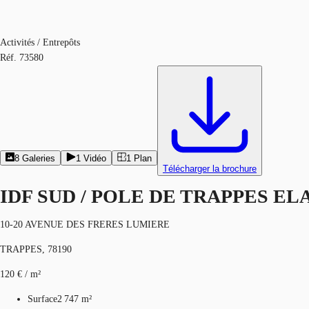
Activités / Entrepôts
Réf.
73580
8
Galeries
1
Vidéo
1
Plan
Télécharger la brochure
IDF SUD / POLE DE TRAPPES E
10-20 AVENUE DES FRERES LUMIERE
TRAPPES, 78190
120 € / m²
Surface
2 747 m²