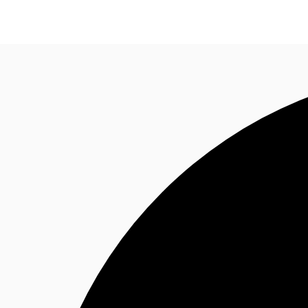
Blog
Données marchés
Pourquoi JLL?
NxT