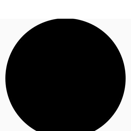
FR
Blog
Appelez maintenant
Nous contacter
Données marchés
Pourquoi JLL?
NxT
Flex & Co-working
Favoris