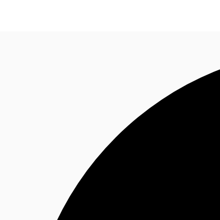
Blog
Données marchés
Pourquoi JLL?
NxT