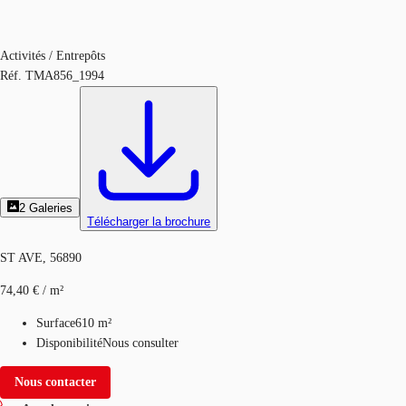
Activités / Entrepôts
Réf.
TMA856_1994
2
Galeries
Télécharger la brochure
ST AVE, 56890
74,40 € / m²
Surface
610 m²
Disponibilité
Nous consulter
Nous contacter