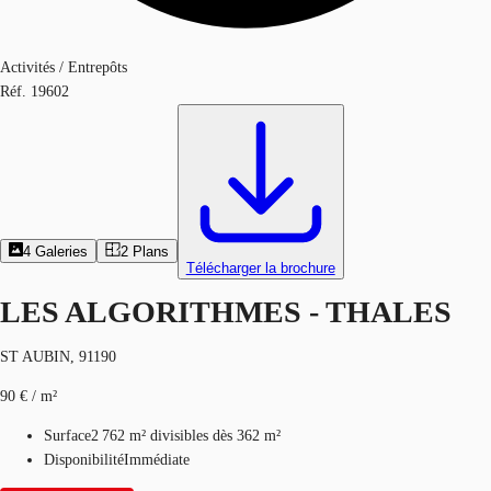
Activités / Entrepôts
Réf.
19602
4
Galeries
2
Plans
Télécharger la brochure
LES ALGORITHMES - THALES
ST AUBIN, 91190
90 € / m²
Surface
2 762 m²
divisibles dès 362 m²
Disponibilité
Immédiate