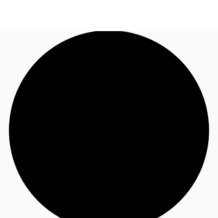
FR
Blog
Appelez maintenant
Nous contacter
Données marchés
Pourquoi JLL?
NxT
Flex & Co-working
Favoris