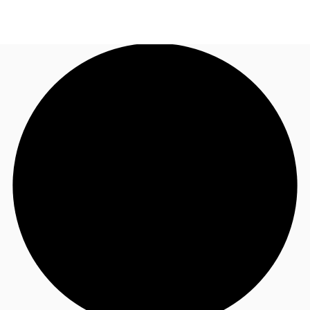
FR
Blog
Appelez maintenant
Nous contacter
Données marchés
Pourquoi JLL?
NxT
Flex & Co-working
Favoris