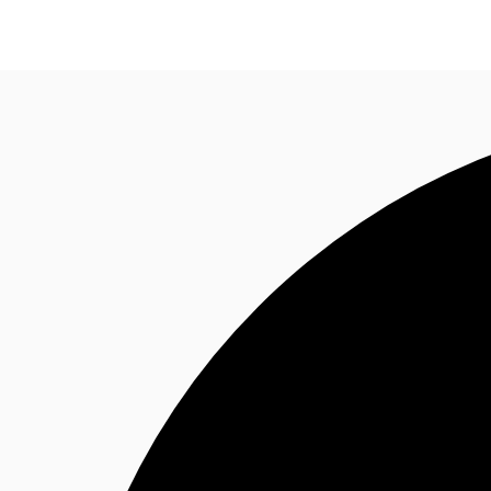
Blog
Données marchés
Pourquoi JLL?
NxT