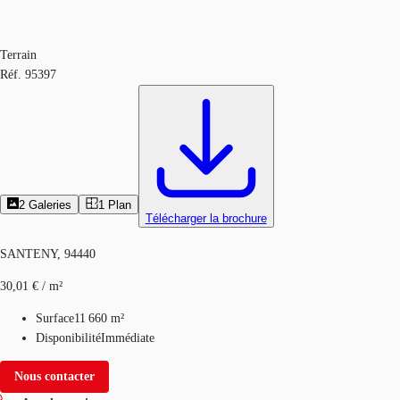
Terrain
Réf.
95397
2
Galeries
1
Plan
Télécharger la brochure
SANTENY, 94440
30,01 € / m²
Surface
11 660 m²
Disponibilité
Immédiate
Nous contacter