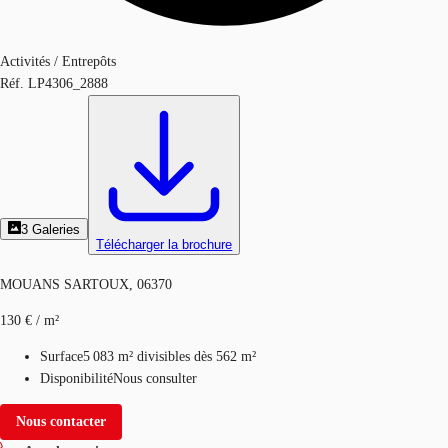
Activités / Entrepôts
Réf.
LP4306_2888
3
Galeries
Télécharger la brochure
MOUANS SARTOUX, 06370
130 € / m²
Surface
5 083 m²
divisibles dès 562 m²
Disponibilité
Nous consulter
Nous contacter