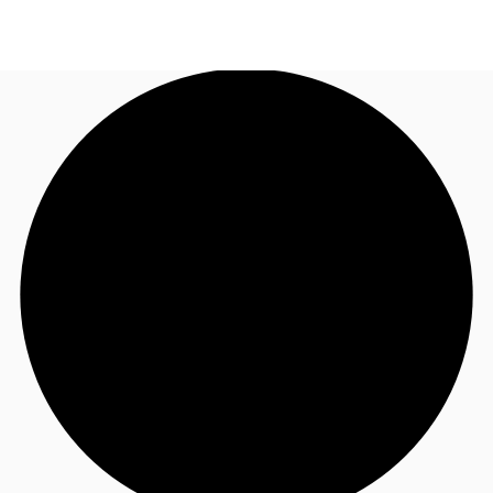
FR
Blog
Appelez maintenant
Nous contacter
Données marchés
Pourquoi JLL?
NxT
Flex & Co-working
Favoris