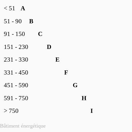
< 51
A
51 - 90
B
91 - 150
C
151 - 230
D
231 - 330
E
331 - 450
F
451 - 590
G
591 - 750
H
> 750
I
Bâtiment énergétique