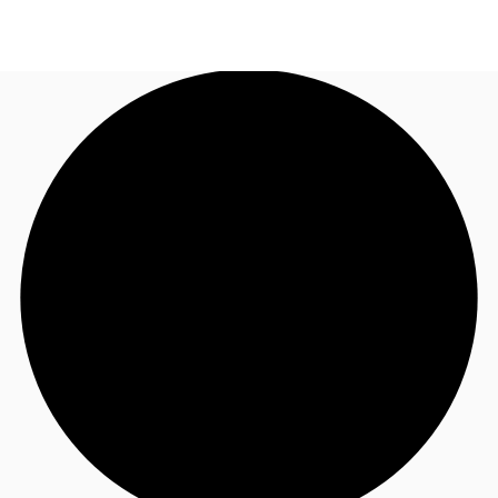
FR
Blog
Appelez maintenant
Nous contacter
Données marchés
Pourquoi JLL?
NxT
Flex & Co-working
Favoris