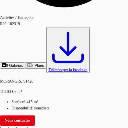
Activités / Entrepôts
Réf.
102319
8
Galeries
2
Plans
Télécharger la brochure
MORANGIS, 91420
113,03 € / m²
Surface
1 415 m²
Disponibilité
Immédiate
Nous contacter