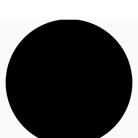
FR
Blog
Appelez maintenant
Nous contacter
Données marchés
Pourquoi JLL?
NxT
Flex & Co-working
Favoris