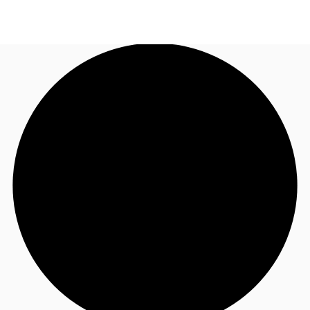
FR
Blog
Appelez maintenant
Nous contacter
Données marchés
Pourquoi JLL?
NxT
Flex & Co-working
Favoris