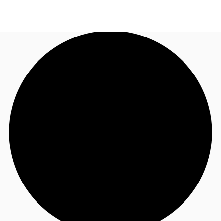
FR
Blog
Appelez maintenant
Nous contacter
Données marchés
Pourquoi JLL?
NxT
Flex & Co-working
Favoris