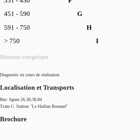
331 - 450
F
451 - 590
G
591 - 750
H
> 750
I
Bâtiment énergétique
Diagnostic en cours de réalisation
Localisation et Transports
Bus: lignes 26,30,38,84
Tram C: Station "Le Haillan Rostand"
Brochure