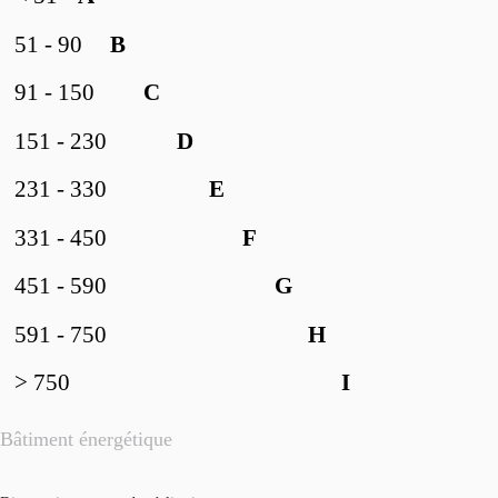
51 - 90
B
91 - 150
C
151 - 230
D
231 - 330
E
331 - 450
F
451 - 590
G
591 - 750
H
> 750
I
Bâtiment énergétique