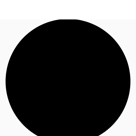
FR
Blog
Appelez maintenant
Nous contacter
Données marchés
Pourquoi JLL?
NxT
Flex & Co-working
Favoris