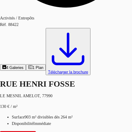
Activités / Entrepôts
Réf.
88422
4
Galeries
1
Plan
Télécharger la brochure
RUE HENRI FOSSE
LE MESNIL AMELOT, 77990
130 € / m²
Surface
903 m²
divisibles dès 264 m²
Disponibilité
Immédiate