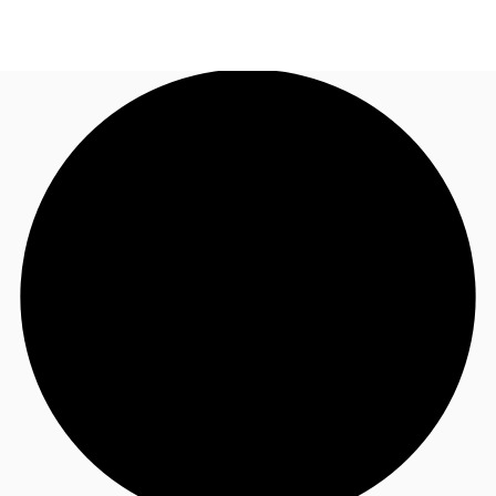
FR
Blog
Appelez maintenant
Nous contacter
Données marchés
Pourquoi JLL?
NxT
Flex & Co-working
Favoris