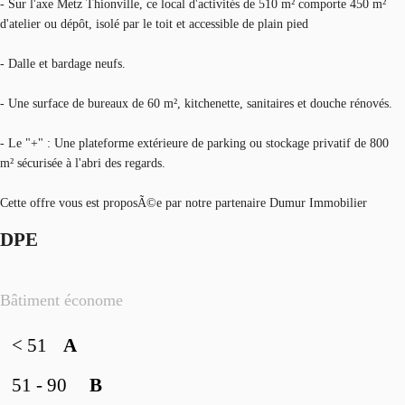
- Sur l'axe Metz Thionville, ce local d'activités de 510 m² comporte 450 m²
d'atelier ou dépôt, isolé par le toit et accessible de plain pied
- Dalle et bardage neufs.
- Une surface de bureaux de 60 m², kitchenette, sanitaires et douche rénovés.
- Le "+" : Une plateforme extérieure de parking ou stockage privatif de 800
m² sécurisée à l'abri des regards.
Cette offre vous est proposÃ©e par notre partenaire Dumur Immobilier
DPE
Bâtiment économe
< 51
A
51 - 90
B